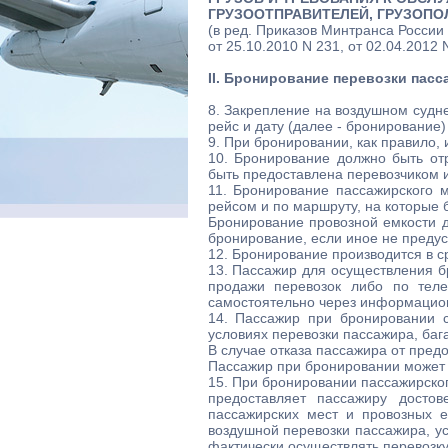
ГРУЗООТПРАВИТЕЛЕЙ, ГРУЗОПО
(в ред. Приказов Минтранса России 
от 25.10.2010 N 231, от 02.04.2012 
II. Бронирование перевозки пасса
8. Закрепление на воздушном судне
рейс и дату (далее - бронирование
9. При бронировании, как правило,
10. Бронирование должно быть от
быть предоставлена перевозчиком 
11. Бронирование пассажирского м
рейсом и по маршруту, на которые
Бронирование провозной емкости д
бронирование, если иное не предус
12. Бронирование производится в с
13. Пассажир для осуществления б
продажи перевозок либо по теле
самостоятельно через информацио
14. Пассажир при бронировании 
условиях перевозки пассажира, баг
В случае отказа пассажира от пре
Пассажир при бронировании может 
15. При бронировании пассажирског
предоставляет пассажиру дост
пассажирских мест и провозных е
воздушной перевозки пассажира, ус
фактически осуществлять перевозк