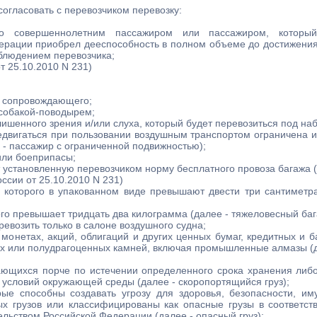
огласовать с перевозчиком перевозку:
го совершеннолетним пассажиром или пассажиром, который
ерации приобрел дееспособность в полном объеме до достижения
аблюдением перевозчика;
т 25.10.2010 N 231)
з сопровождающего;
 собакой-поводырем;
ишенного зрения и/или слуха, который будет перевозиться под на
едвигаться при пользовании воздушным транспортом ограничена и
- пассажир с ограниченной подвижностью);
или боеприпасы;
т установленную перевозчиком норму бесплатного провоза багажа (
оссии от 25.10.2010 N 231)
а которого в упакованном виде превышают двести три сантиметр
ого превышает тридцать два килограмма (далее - тяжеловесный баг
ревозить только в салоне воздушного судна;
монетах, акций, облигаций и других ценных бумаг, кредитных и б
х или полудрагоценных камней, включая промышленные алмазы (да
;
ающихся порче по истечении определенного срока хранения либ
 условий окружающей среды (далее - скоропортящийся груз);
рые способны создавать угрозу для здоровья, безопасности, 
ых грузов или классифицированы как опасные грузы в соответс
льством Российской Федерации (далее - опасный груз);