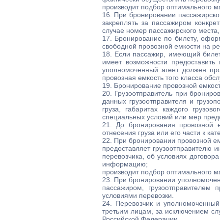
производит подбор оптимального ма
16. При бронировании пассажирско
закреплять за пассажиром конкре
случае номер пассажирского места,
17. Бронирование по билету, офор
свободной провозной емкости на ре
18. Если пассажир, имеющий билет
имеет возможности предоставить 
уполномоченный агент должен про
провозная емкость того класса обс
19. Бронирование провозной емкос
20. Грузоотправитель при бронир
данных грузоотправителя и грузоп
груза, габаритах каждого грузов
специальных условий или мер предо
21. До бронирования провозной е
отнесения груза или его части к ка
22. При бронировании провозной ем
предоставляет грузоотправителю 
перевозчика, об условиях договор
информацию;
производит подбор оптимального ма
23. При бронировании уполномочен
пассажиром, грузоотправителем 
условиями перевозки.
24. Перевозчик и уполномоченный
третьим лицам, за исключением с
Российской Федерации.