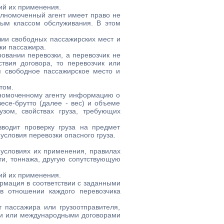
ий их применения.
олномоченный агент имеет право не
ным классом обслуживания. В этом
чии свободных пассажирских мест и
ки пассажира.
овании перевозки, а перевозчик не
твия договора, то перевозчик или
я свободное пассажирское место и
том.
лномоченному агенту информацию о
есе-брутто (далее - вес) и объеме
узом, свойствах груза, требующих
зводит проверку груза на предмет
 условия перевозки опасного груза.
условиях их применения, правилах
ти, тоннажа, другую сопутствующую
ий их применения.
рмация в соответствии с заданными
в отношении каждого перевозчика
 пассажира или грузоотправителя,
ии или международными договорами