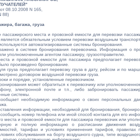
ЛУЧАТЕЛЕЙ"
от 08.10.2008 N 165,
N 88)
жира, багажа, груза
 пассажирского места и провозной емкости для перевозки пассаж
) является обязательным условием перевозки воздушным транспорто
 используются автоматизированные системы бронирования.
ражено в системе бронирования перевозчика. Информация о п
или уполномоченным агентом пассажиру, грузоотправителю.
еста и провозной емкости для пассажира предполагает перевоз
 было произведено бронирование.
ля груза предполагает перевозку груза в дату, рейсом и по марш
мотрено договором воздушной перевозки груза.
роки и порядке, установленные перевозчиком.
ронирования может обратиться к перевозчику или уполномоченном
фону, электронной почте и т.п., либо забронировать пассажи
нные системы.
сообщает необходимую информацию о своих персональных дан
ажа.
доставления информации, необходимой для бронирования, брониро
сообщить номер телефона или иной способ контакта для его инф
о места и провозной емкости для пассажира перевозчик или упол
оверную и полную информацию о расписании движения возду
мкостей, тарифах и условиях применения тарифов, правилах п
ловиях обслуживания на борту воздушного судна, типе воздушного
у, другую сопутствующую информацию;