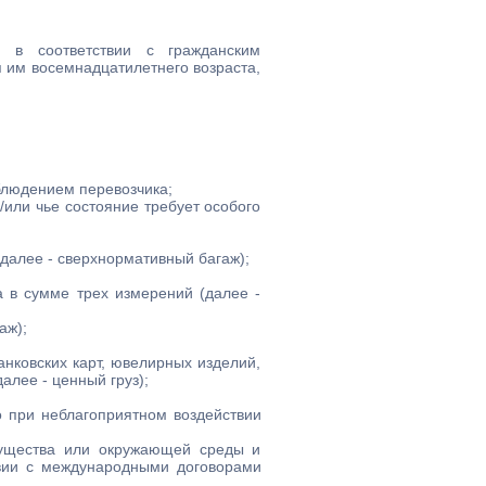
 в соответствии с гражданским
 им восемнадцатилетнего возраста,
блюдением перевозчика;
/или чье состояние требует особого
далее - сверхнормативный багаж);
а в сумме трех измерений (далее -
аж);
анковских карт, ювелирных изделий,
лее - ценный груз);
о при неблагоприятном воздействии
имущества или окружающей среды и
твии с международными договорами