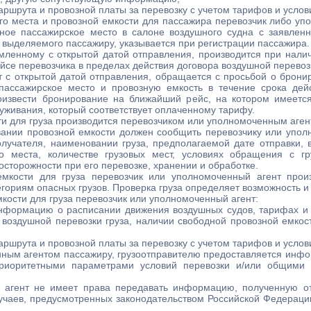
ршрута и провозной платы за перевозку с учетом тарифов и услов
го места и провозной емкости для пассажира перевозчик либо уп
тное пассажирское место в салоне воздушного судна с заявлен
 выделяемого пассажиру, указывается при регистрации пассажира.
мленному с открытой датой отправления, производится при нали
йсе перевозчика в пределах действия договора воздушной перевоз
 с открытой датой отправления, обращается с просьбой о бронир
пассажирское место и провозную емкость в течение срока дейс
извести бронирование на ближайший рейс, на котором имеетс
луживания, который соответствует оплаченному тарифу.
ти для груза производится перевозчиком или уполномоченным аген
овании провозной емкости должен сообщить перевозчику или упо
олучателя, наименовании груза, предполагаемой дате отправки, в
ого места, количестве грузовых мест, условиях обращения с гр
сторожности при его перевозке, хранении и обработке.
мкости для груза перевозчик или уполномоченный агент прои
тегориям опасных грузов. Проверка груза определяет возможность и
кости для груза перевозчик или уполномоченный агент:
информацию о расписании движения воздушных судов, тарифах и 
а воздушной перевозки груза, наличии свободной провозной емкос
ршрута и провозной платы за перевозку с учетом тарифов и услов
ным агентом пассажиру, грузоотправителю предоставляется инфо
приоритетными параметрами условий перевозки и/или общими 
 агент не имеет права передавать информацию, полученную от
лучаев, предусмотренных законодательством Российской Федерац