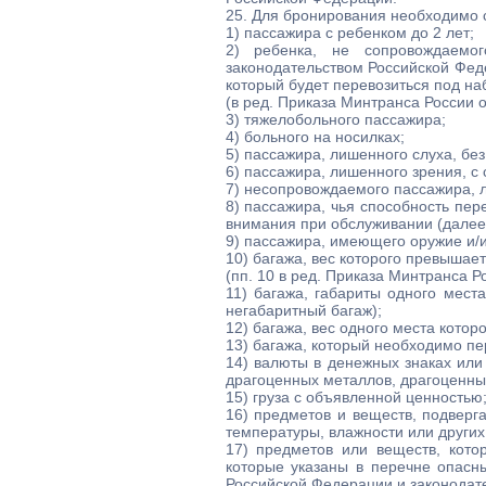
25. Для бронирования необходимо с
1) пассажира с ребенком до 2 лет;
2) ребенка, не сопровождаемо
законодательством Российской Фед
который будет перевозиться под н
(в ред. Приказа Минтранса России о
3) тяжелобольного пассажира;
4) больного на носилках;
5) пассажира, лишенного слуха, бе
6) пассажира, лишенного зрения, с
7) несопровождаемого пассажира, л
8) пассажира, чья способность пер
внимания при обслуживании (далее 
9) пассажира, имеющего оружие и/
10) багажа, вес которого превышае
(пп. 10 в ред. Приказа Минтранса Р
11) багажа, габариты одного мест
негабаритный багаж);
12) багажа, вес одного места котор
13) багажа, который необходимо пе
14) валюты в денежных знаках или 
драгоценных металлов, драгоценны
15) груза с объявленной ценностью
16) предметов и веществ, подверг
температуры, влажности или других
17) предметов или веществ, кото
которые указаны в перечне опасн
Российской Федерации и законодате