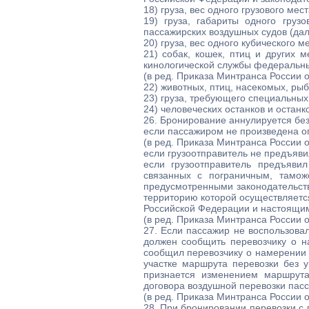
18) груза, вес одного грузового ме
19) груза, габариты одного груз
пассажирских воздушных судов (дале
20) груза, вес одного кубического 
21) собак, кошек, птиц и других 
кинологической службы федеральных
(в ред. Приказа Минтранса России о
22) животных, птиц, насекомых, рыб и
23) груза, требующего специальных
24) человеческих останков и останк
26. Бронирование аннулируется бе
если пассажиром не произведена оп
(в ред. Приказа Минтранса России о
если грузоотправитель не предъяви
если грузоотправитель предъяви
связанных с пограничным, тамож
предусмотренными законодательств
территорию которой осуществляетс
Российской Федерации и настоящи
(в ред. Приказа Минтранса России о
27. Если пассажир не воспользова
должен сообщить перевозчику о н
сообщил перевозчику о намерении 
участке маршрута перевозки без 
признается изменением маршрута
договора воздушной перевозки пас
(в ред. Приказа Минтранса России о
28. При бронировании перевозки с 