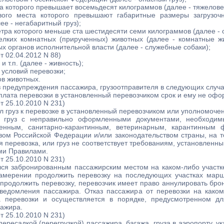
ста которого превышает восемьдесят килограммов (далее - тяжелове
ового места которого превышают габаритные размеры загрузоч
е - негабаритный груз);
метра которого меньше ста шестидесяти семи килограммов (далее - 
мелких комнатных (прирученных) животных (далее - комнатные ж
 органов исполнительной власти (далее - служебные собаки);
т 02.04.2012 N 88)
 т.п. (далее - живность);
 условий перевозки;
ов животных.
з предупреждения пассажира, грузоотправителя в следующих случа
лата перевозки в установленный перевозчиком срок и ему не офо
т 25.10.2010 N 231)
л груз к перевозке в установленный перевозчиком или уполномоче
л груз с неправильно оформленными документами, необходи
енным, санитарно-карантинным, ветеринарным, карантинным 
ом Российской Федерации и/или законодательством страны, на т
я перевозка, или груз не соответствует требованиям, установлен
ми Правилами.
т 25.10.2010 N 231)
лся забронированным пассажирским местом на каком-либо участк
амерении продолжить перевозку на последующих участках марш
продолжить перевозку, перевозчик имеет право аннулировать б
уведомления пассажира. Отказ пассажира от перевозки на каком
 перевозки и осуществляется в порядке, предусмотренном д
сажира.
т 25.10.2010 N 231)
пересадкой (перегрузкой) пассажира, багажа, груза в аэропорту, у