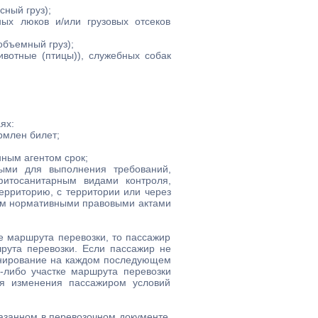
сный груз);
ных люков и/или грузовых отсеков
объемный груз);
ивотные (птицы)), служебных собак
ях:
рмлен билет;
нным агентом срок;
мыми для выполнения требований,
фитосанитарным видами контроля,
ерриторию, с территории или через
ным нормативными правовыми актами
е маршрута перевозки, то пассажир
рута перевозки. Если пассажир не
ронирование на каждом последующем
-либо участке маршрута перевозки
ля изменения пассажиром условий
казанном в перевозочном документе,